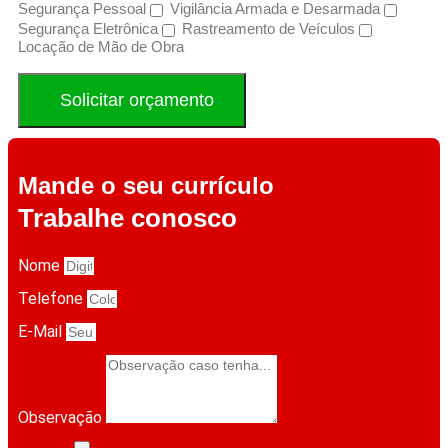
Segurança Pessoal
Vigilância Armada e Desarmada
Segurança Eletrônica
Rastreamento de Veículos
Locação de Mão de Obra
Solicitar orçamento
Mande o seu currículo
Trabalhe conosco
Nome
Telefone
E-Mail
Observação