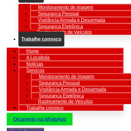
Monitoramento de imagem
Segurança Pessoal
Vigilância Armada e Desarmada
Segurança Eletrônica
Rastreamento de Veículos
Trabalhe conosco
Home
A Locabrás
Notícias
Serviços
Monitoramento de imagem
Segurança Pessoal
Vigilância Armada e Desarmada
Segurança Eletrônica
Rastreamento de Veículos
Trabalhe conosco
Orçamento via WhatsApp
Facebook
Instagram