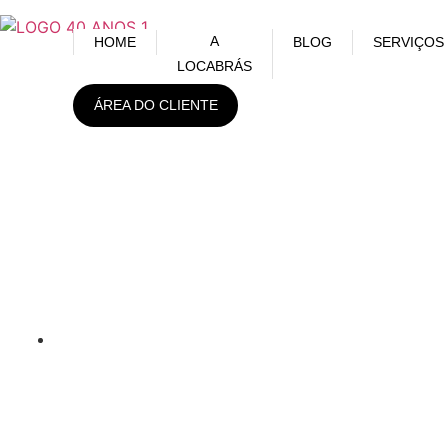
A
HOME
BLOG
SERVIÇOS
LOCABRÁS
ÁREA DO CLIENTE
Como o sistema de alarme
residencial sem fio pode
proteger a sua casa
julho 15, 2021