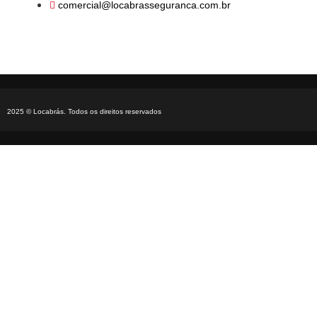
comercial@locabrasseguranca.com.br
2025 © Locabrás. Todos os direitos reservados