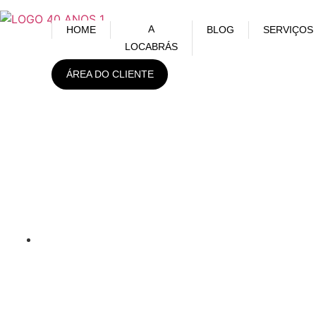
A
HOME
BLOG
SERVIÇOS
LOCABRÁS
ÁREA DO CLIENTE
Como o monitoramento de
imagens contribui no dia a
dia de empresas?
novembro 16, 2021